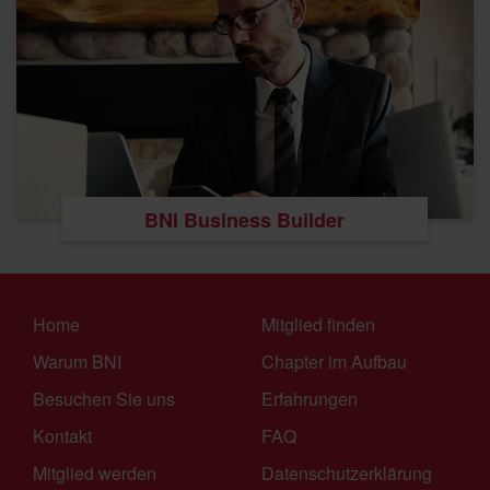
BNI Business Builder
Home
Mitglied finden
Warum BNI
Chapter im Aufbau
Besuchen Sie uns
Erfahrungen
Kontakt
FAQ
Mitglied werden
Datenschutzerklärung