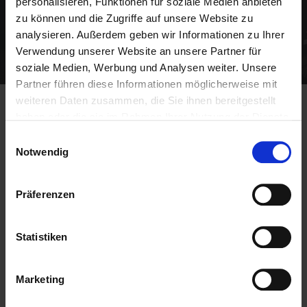
personalisieren, Funktionen für soziale Medien anbieten
zu können und die Zugriffe auf unsere Website zu
analysieren. Außerdem geben wir Informationen zu Ihrer
Verwendung unserer Website an unsere Partner für
soziale Medien, Werbung und Analysen weiter. Unsere
Partner führen diese Informationen möglicherweise mit
weiteren Daten zusammen, die Sie ihnen bereitgestellt
haben oder die sie im Rahmen Ihrer Nutzung der Dienste
gesammelt haben.
Einwilligungsauswahl
Notwendig
Unser Chapter DRAIS hat in den
vergangenen 12 Monaten
Präferenzen
3.528.010 EUR zusätzlichen
Umsatz für unsere Mitglieder
erzielt!
Statistiken
BNI-Mitglieder erhöhen ihren Umsatz um
Marketing
durchschnittlich 20 % im ersten Jahr ihrer Mitgliedschaft.
Unser Chapter ist eine dynamische Gruppe von