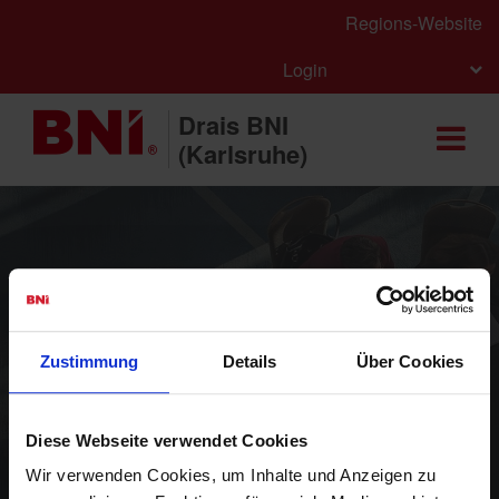
Regions-Website
Login
Drais BNI
(Karlsruhe)
Sichern Sie sich jetzt Ihren Platz im Chapter
Hier
bewerben
Zustimmung
Details
Über Cookies
BNI - Das weltweit führende
Netzwerk für Kontakte,
Diese Webseite verwendet Cookies
Empfehlungen und Umsätze
Wir verwenden Cookies, um Inhalte und Anzeigen zu