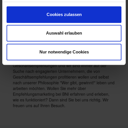
Unternehmern, die wissen, wie wertvoll persönliche
Geschäftsempfehlungen sind. In jedem Chapter ist nur
ein Vertreter eines Fachgebiets (z.B. Dachdecker, PR-
Cookies zulassen
Agentur, Buchhändler etc.) erlaubt, damit es zu keinen
Konkurrenzsituationen kommt.
Auswahl erlauben
Besuchen Sie ein Treffen - ganz
Nur notwendige Cookies
unverbindlich
Unser Chapter trifft sich wöchentlich zum Austausch von
Geschäftsempfehlungen und wir sind immer auf der
Suche nach engagierten Unternehmern, die von
Geschäftsempfehlungen profitieren wollen und selbst
nach unserer Philosophie "Wer gibt, gewinnt!" leben und
arbeiten möchten. Wollen Sie mehr über
Empfehlungsmarketing bei BNI erfahren und erleben,
wie es funktioniert? Dann sind Sie bei uns richtig. Wir
freuen uns auf Ihren Besuch.